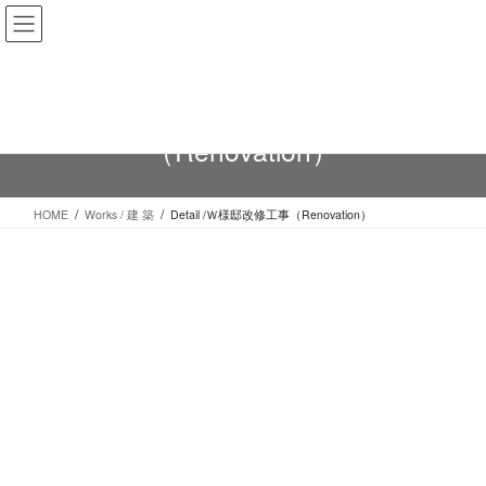
コ
ナ
ン
ビ
テ
ゲ
ン
ー
ツ
シ
Detail /Ｗ様邸改修工事
へ
ョ
（Renovation）
ス
ン
キ
に
ッ
移
プ
動
HOME
Works / 建 築
Detail /Ｗ様邸改修工事（Renovation）