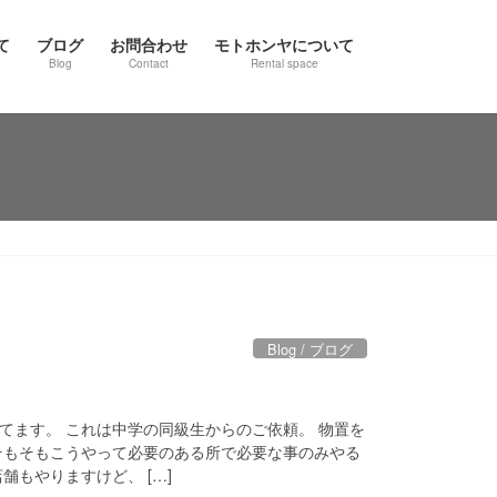
て
ブログ
お問合わせ
モトホンヤについて
Blog
Contact
Rental space
Blog / ブログ
てます。 これは中学の同級生からのご依頼。 物置を
そもそもこうやって必要のある所で必要な事のみやる
舗もやりますけど、 […]