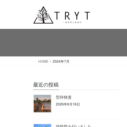
コ
ナ
ン
ビ
テ
ゲ
ン
ー
ツ
シ
へ
ョ
ス
ン
キ
に
ッ
移
HOME
2024年7月
プ
動
最近の投稿
型枠検査
2026年6月16日
地鎮祭を行いました