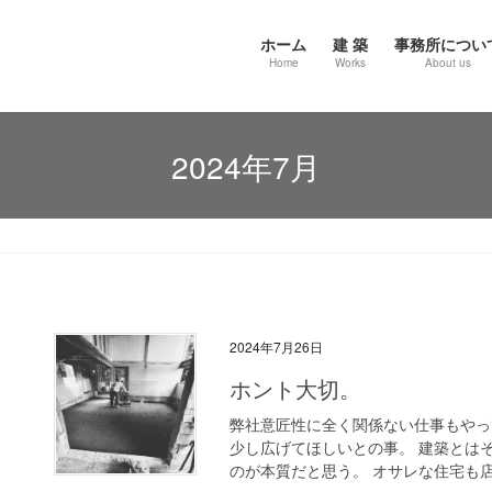
ホーム
建 築
事務所につい
Home
Works
About us
2024年7月
2024年7月26日
ホント大切。
弊社意匠性に全く関係ない仕事もやっ
少し広げてほしいとの事。 建築とは
のが本質だと思う。 オサレな住宅も店