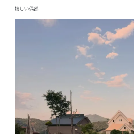
嬉しい偶然