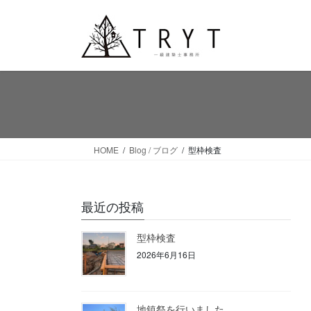
コ
ナ
ン
ビ
テ
ゲ
ン
ー
ツ
シ
へ
ョ
ス
ン
キ
に
ッ
移
HOME
Blog / ブログ
型枠検査
プ
動
最近の投稿
型枠検査
2026年6月16日
地鎮祭を行いました