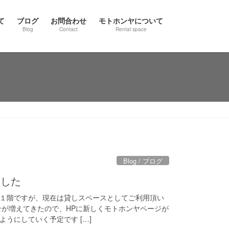
て
ブログ
お問合わせ
モトホンヤについて
Blog
Contact
Rental space
Blog / ブログ
ました
１階ですが、現在は貸しスペースとしてご利用頂い
せが増えてきたので、HPに新しくモトホンヤページが
うにしていく予定です […]