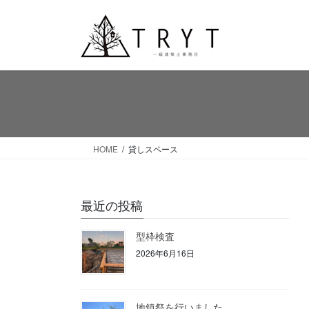
コ
ナ
ン
ビ
テ
ゲ
ン
ー
ツ
シ
へ
ョ
ス
ン
キ
に
ッ
移
HOME
貸しスペース
プ
動
最近の投稿
型枠検査
2026年6月16日
地鎮祭を行いました