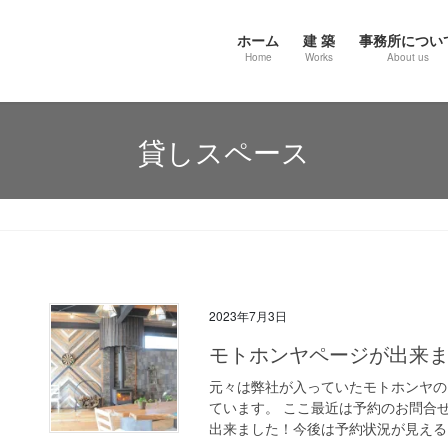
ホーム
建 築
事務所につい
Home
Works
About us
貸しスペース
2023年7月3日
モトホンヤページが出来
元々は弊社が入っていたモトホンヤの
ています。 ここ最近は予約のお問合
出来ました！今後は予約状況が見えるよ